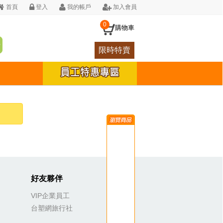
首頁
登入
我的帳戶
加入會員
0
購物車
限時特賣
好友夥伴
VIP企業員工
台塑網旅行社