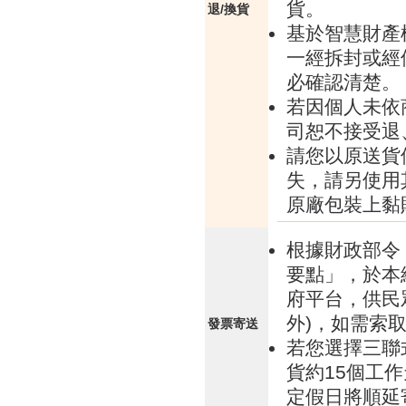
貨。
退/換貨
基於智慧財產
一經拆封或經
必確認清楚。
若因個人未依
司恕不接受退
請您以原送貨
失，請另使用
原廠包裝上黏
根據財政部令 
要點」，於本
府平台，供民
外)，如需索
發票寄送
若您選擇三聯
貨約15個工
定假日將順延