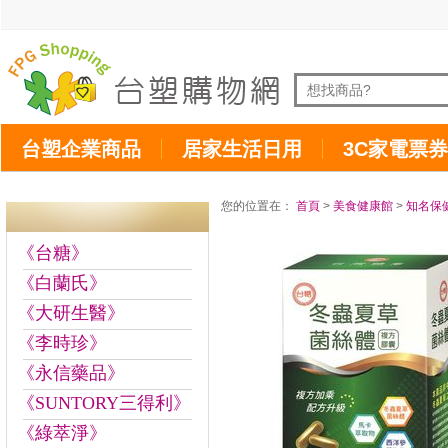
台塑企業商品
居家生活日用
3C家電票券
您的位置在：
首頁
>
美食健康館
>
知名保
《台糖》
《白蘭氏》
《大研生醫》
《李時珍》
《永信藥品》
《SUNTORY三得利》
《綠萃淨》