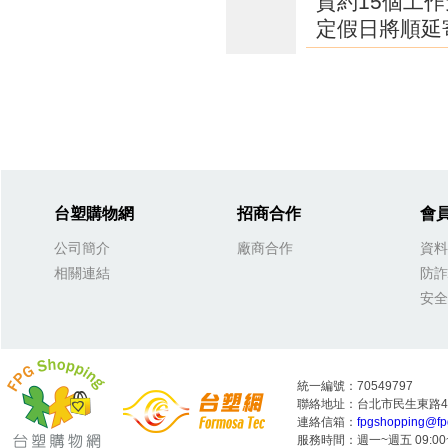
貨約15個工
定假日將順延
台塑購物網
招商合作
會
公司簡介
廠商合作
資料
相關連結
防詐
安全
統一編號：70549797
聯絡地址：台北市民生東路4段
連絡信箱：
fpgshopping@fp
服務時間：週一~週五 09:00~