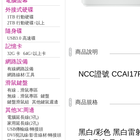
電腦螢幕
外接式硬碟
1TB 行動硬碟
2TB 行動硬碟↑以上
隨身碟
USB3.0 高速碟
記憶卡
商品說明
32G 卡
64G↑以上卡
網路設備
有線網路設備
NCC證號 CCAI17F
網路線材/工具
滑鼠鍵盤
有線．滑鼠專區
無線．滑鼠專區
鍵盤
商品規格
鍵盤滑鼠組
其他鍵鼠週邊
其他3C周邊
電腦延長線(3孔)
家用延長線(2孔)
USB傳輸線/轉接頭
黑白/彩色 黑白雷
DVI視訊線/影音線材/轉接頭