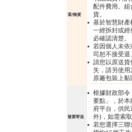
配件費用。組
貨。
退/換貨
基於智慧財產
一經拆封或經
必確認清楚。
若因個人未依
司恕不接受退
請您以原送貨
失，請另使用
原廠包裝上黏
根據財政部令 
要點」，於本
府平台，供民
外)，如需索
發票寄送
若您選擇三聯