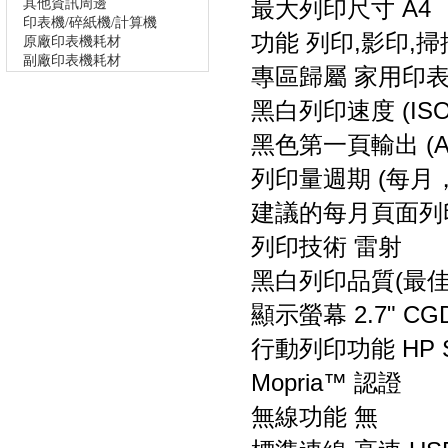
最大列印尺寸 A4
其他資訊周邊
印表機/碎紙機/計算機
功能 列印,影印,掃
原廠印表機耗材
副廠印表機耗材
專區歸屬 家用印
黑白列印速度 (ISO，
黑色第一頁輸出 (A4
列印量週期 (每月，A
建議的每月頁面列印量 
列印技術 雷射
黑白列印品質(最佳) 可達
顯示螢幕 2.7" CGD 
行動列印功能 HP Sma
Mopria™ 認證
無線功能 無