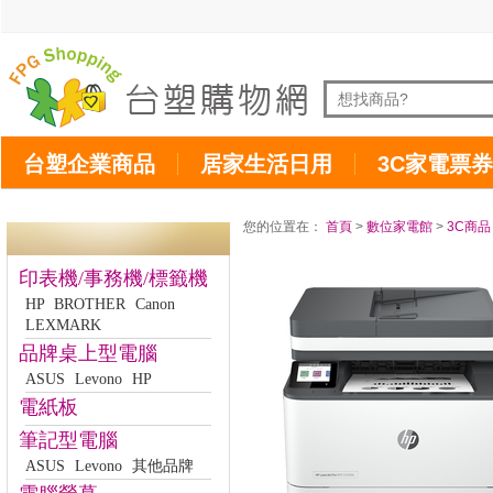
台塑企業商品
居家生活日用
3C家電票券
您的位置在：
首頁
>
數位家電館
>
3C商品
印表機/事務機/標籤機
HP
BROTHER
Canon
LEXMARK
品牌桌上型電腦
ASUS
Levono
HP
電紙板
筆記型電腦
ASUS
Levono
其他品牌