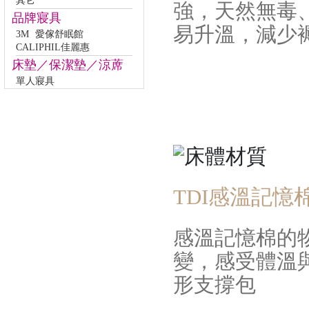
其它
強，天然無毒
品牌寢具
易升溫，減少
3M
愛傢舒眠館
CALIPHIL佳麗惠
床墊／保潔墊／涼蓆
單人寢具
TDI感溫記憶
感溫記憶棉的
變，感受體溫
形支撐包