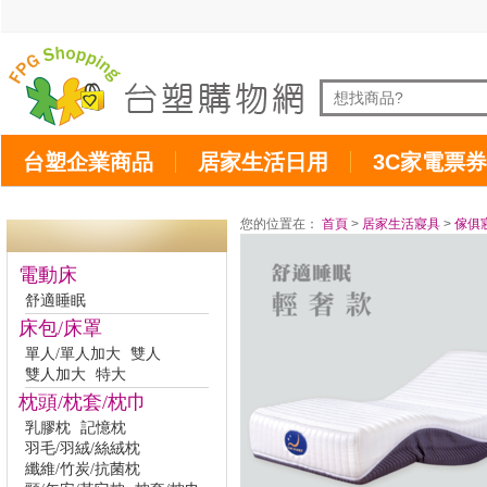
台塑企業商品
居家生活日用
3C家電票券
您的位置在：
首頁
>
居家生活寢具
>
傢俱
電動床
舒適睡眠
床包/床罩
單人/單人加大
雙人
雙人加大
特大
枕頭/枕套/枕巾
乳膠枕
記憶枕
羽毛/羽絨/絲絨枕
纖維/竹炭/抗菌枕