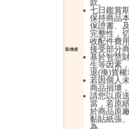
款。
七日鑑賞
保持商品
保證書、
完整性，
收配件費
接受部分
退/換貨
基於智慧
生等因素
退(換)貨
若因個人
商品損壞
請您以原
當，若原
於商品原
黏貼紙張
為。