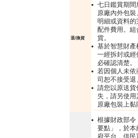
七日鑑賞期間
原廠內外包裝
明細或資料的
配件費用。組
貨。
退/換貨
基於智慧財產
一經拆封或經
必確認清楚。
若因個人未依
司恕不接受退
請您以原送貨
失，請另使用
原廠包裝上黏
根據財政部令 
要點」，於本
府平台，供民