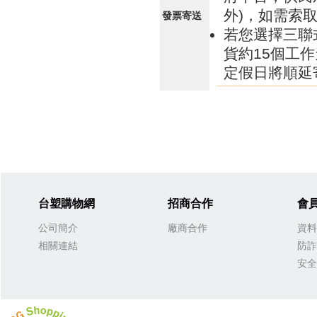
外)，如需索
發票寄送
若您選擇三聯
貨約15個工
定假日將順延
台塑購物網
招商合作
會
公司簡介
廠商合作
資料
相關連結
防詐
安全