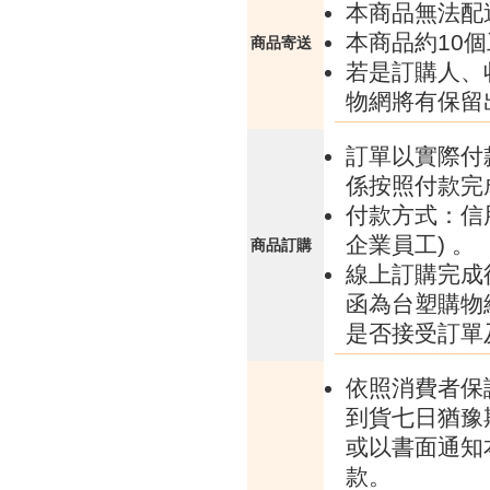
本商品無法配
本商品約10
商品寄送
若是訂購人、
物網將有保留
訂單以實際付
係按照付款完
付款方式：信
企業員工) 。
商品訂購
線上訂購完成
函為台塑購物
是否接受訂單
依照消費者保
到貨七日猶豫
或以書面通知
款。