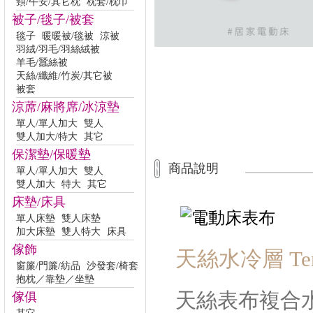
頸/午安/其它枕
枕套/枕巾
被子/毯子/被套
毯子
暖暖被/毯被
涼被
羽絨/羽毛/羽絲絨被
羊毛/蠶絲被
天絲/纖維/竹炭/其它被
被套
涼蓆/麻將席/冰涼墊
單人/單人加大
雙人
雙人加大/特大
其它
保潔墊/保暖墊
商品說明
單人/單人加大
雙人
雙人加大
特大
其它
床墊/床具
單人床墊
雙人床墊
加大床墊
雙人特大
床具
傢飾
天絲水冷層
Te
窗簾/門簾/紡品
沙發套/椅套
抱枕／靠墊／坐墊
天絲表布複合
傢俱