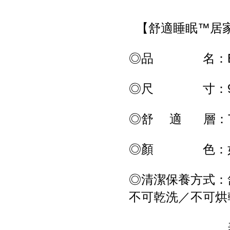
【舒適睡眠™居
◎品 名：ES-
◎尺 寸：92cm 
◎舒 適 層：T
◎顏 色：
◎清潔保養方式：
不可乾洗／不可烘
表布-可水