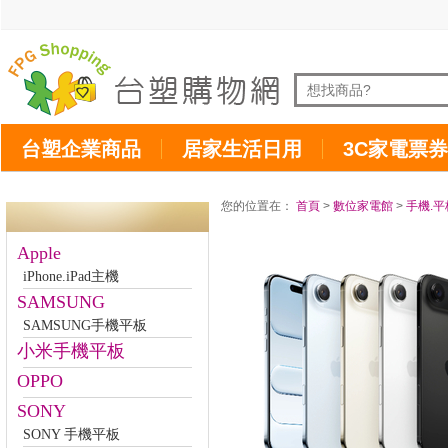
台塑企業商品
居家生活日用
3C家電票券
您的位置在：
首頁
>
數位家電館
>
手機.平
Apple
iPhone.iPad主機
SAMSUNG
SAMSUNG手機平板
小米手機平板
OPPO
SONY
SONY 手機平板