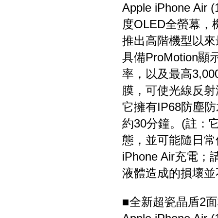
Apple iPhone Ai
度OLED全螢幕，
推出高階機型以來最
具備ProMotio
率，以及最高3,00
膜，可使光線反射
它擁有IP68防
約30分鐘。(註
態，並可能隨日常
iPhone Ai
液體造成的損壞並
■全新超瓷晶盾2面板、S