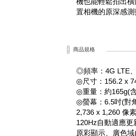
機也能輕鬆拍出橫向自
置相機的原深感測技術
商品規格
◎頻率：4G LTE
◎尺寸：156.2 x 74
◎重量：約165g(
◎螢幕：6.5吋(對角
2,736 x 1,26
120Hz自動適應
原彩顯示、廣色域(P