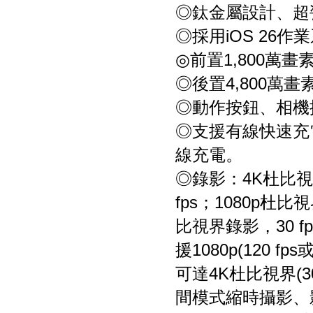
◎鈦金屬設計、超
◎採用iOS 26作業系統
◎前置1,800萬畫素C
◎後置4,800萬
◎動作按鈕、相機
◎支援有線快速充電、
線充電。
◎錄影：4K杜比視界錄影
fps；1080p杜比視界
比視界錄影，30 fp
援1080p(120 
可達4K杜比視界(
間模式縮時攝影、