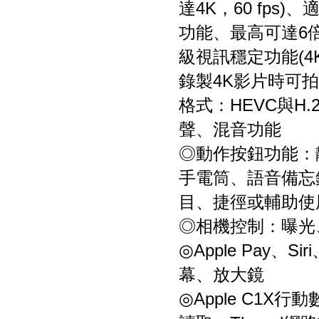
達4K，60 fp
功能、最高可達6
級視訊穩定功能(4K
錄製4K影片時可
格式：HEVC與H
聲、混音功能
◎動作按鈕功能：
手電筒、語音備忘
目、捷徑或輔助使
◎相機控制：曝光
◎Apple Pay
幕、放大鏡
◎Apple C1X