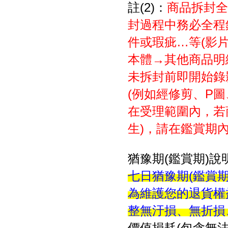
註(2)：
商品拆封全
封過程中務必全程
件或瑕疵…等(影
本體→其他商品明細
未拆封前即開始錄
(例如經修剪、P
在受理範圍內，若
生)，請在鑑賞期
猶豫期(鑑賞期)說
七日猶豫期(鑑賞
為維護您的退貨權
整無汙損、無折損
價值損耗(包含無