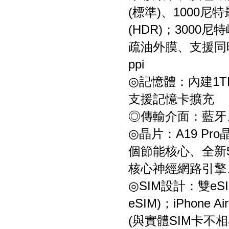
(標準)、1000尼
(HDR)；3000
疏油外膜、支援同
ppi
◎記憶體：內建1T
支援記憶卡擴充
◎傳輸介面：藍牙、
◎晶片：A19 Pr
個節能核心、全新
核心神經網路引擎
◎SIM設計：雙e
eSIM)；iPhon
(與實體SIM卡不相