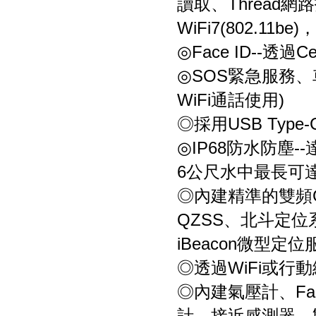
讀取、Thread網
WiFi7(802.11b
◎Face ID--透
◎SOS緊急服務
WiFi通話使用)
◎採用USB Type
◎IP68防水防塵--
6公尺水中最長可達
◎內建精準的雙頻GPS
QZSS、北斗定位
iBeacon微型定位
◎透過WiFi或行動
◎內建氣壓計、Fa
計、接近感測器、