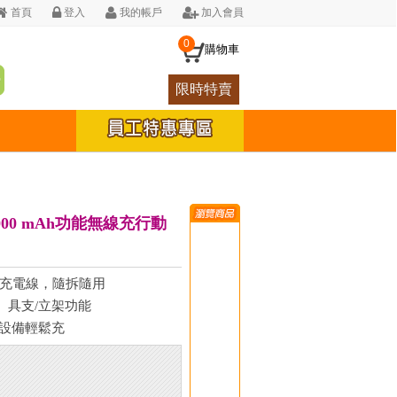
首頁
登入
我的帳戶
加入會員
0
購物車
限時特賣
0000 mAh功能無線充行動
式充電線，隨拆隨用
電、具支/立架功能
台設備輕鬆充