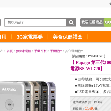
日用
3C家電票券
美食保健禮盒
置在：
首頁
>
數位家電館
>
手機.平板
>
手機配件
> 其它週邊配件
【商品編號：PN04003591】
【 Papago 第三代1
電源BS-WL720】
■自帶雙線、可分離
■無線磁吸(15W)充
■LED電量顯示、多
廠商建議售價：
1990
元
1580
網路價：
元