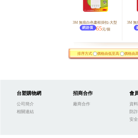
3M 無痕白色畫框掛扣-大型
3M 
65
元/個
排序方式
價格由低至高
價格由
台塑購物網
招商合作
會
公司簡介
廠商合作
資料
相關連結
防詐
安全