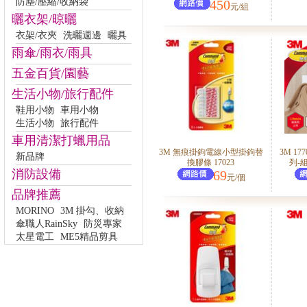
防塵/壓縮/收納袋
450
元/組
曬衣架/晾曬
衣架/衣夾
洗曬週邊
曬具
雨傘/雨衣/雨具
五金百貨/園藝
生活小物/旅行配件
鞋用小物
車用小物
生活小物
旅行配件
車用清潔打蠟用品
3M 無痕掛鉤電線小型掛鉤替
3M 17
新品牌
換膠條 17023
列-
消防設備
69
元/個
品牌推薦
MORINO
3M 掛勾、收納
傘職人RainSky
防災專家
太星電工
ME5精品剪具