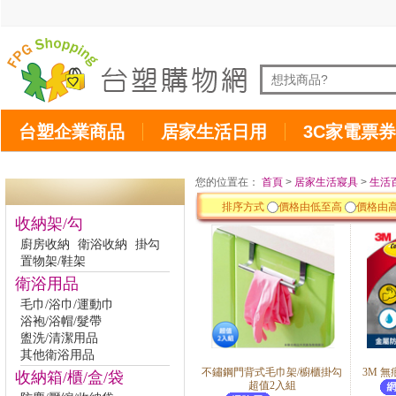
台塑企業商品
居家生活日用
3C家電票券
您的位置在：
首頁
>
居家生活寢具
>
生活
排序方式
價格由低至高
價格由
收納架/勾
廚房收納
衛浴收納
掛勾
置物架/鞋架
衛浴用品
毛巾/浴巾/運動巾
浴袍/浴帽/髮帶
盥洗/清潔用品
其他衛浴用品
不鏽鋼門背式毛巾架/櫥櫃掛勾
3M 
收納箱/櫃/盒/袋
超值2入組