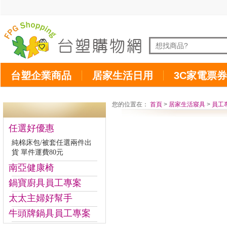
台塑企業商品
居家生活日用
3C家電票券
您的位置在：
首頁
>
居家生活寢具
>
員工
任選好優惠
純棉床包/被套任選兩件出
貨 單件運費80元
南亞健康椅
鍋寶廚具員工專案
太太主婦好幫手
牛頭牌鍋具員工專案