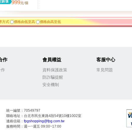
999
元/個
序方式
價格由低至高
價格由高至低
合作
會員權益
客服中心
合作
資料保護政策
常見問題
防詐騙提醒
安全機制
統一編號：70549797
聯絡地址：台北市民生東路4段54號10樓1002室
連絡信箱：
fpgshopping@fpg.com.tw
服務時間：週一~週五 09:00~17:00