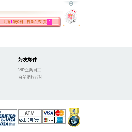
共有
1
筆資料，目前在第1頁
1
好友夥伴
VIP企業員工
台塑網旅行社