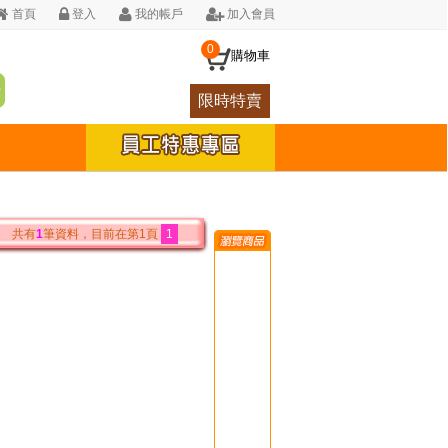
首頁
登入
我的帳戶
加入會員
0
購物車
限時特賣
共有
1
筆資料，目前在第1頁
1