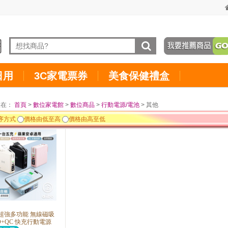
日用
3C家電票券
美食保健禮盒
置在：
首頁
>
數位家電館
>
數位商品
>
行動電源/電池
> 其他
序方式
價格由低至高
價格由高至低
o 超強多功能 無線磁吸
D+QC 快充行動電源