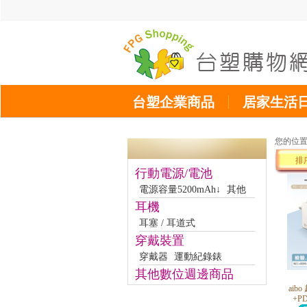
台塑企業商品
居家生活
您的位
排
行動電源/電池
電源容量5200mAh↓
其他
耳機
耳塞 / 耳道式
穿戴裝置
穿戴器
運動紀錄錶
其他數位週邊商品
aib
+P