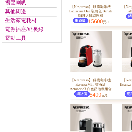
揚聲喇叭
【Nespresso】 膠囊咖啡機
【Nes
其他周邊
Lattissima One 瓷白色 Barista
Lat
咖啡大師調理機
生活家電耗材
15600
元/1
電源插座/延長線
電動工具
【Nespresso】 膠囊咖啡機
【Nes
Essenza Mini 寶石紅
Essenz
Aeroccino3 白色奶泡機組合
5400
元/1