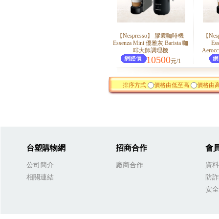
【Nespresso】 膠囊咖啡機
【Nes
Essenza Mini 優雅灰 Barista 咖
Es
啡大師調理機
Aero
10500
元/1
排序方式
價格由低至高
價格由
台塑購物網
招商合作
會
公司簡介
廠商合作
資料
相關連結
防詐
安全