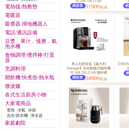
ECAM 350.25.SB
31900
電熱毯/熱敷墊
元/台
電暖器
吸塵器.掃地機器人
電話/通訊設備
豆漿．果汁．慢磨．氣
泡水機
食物調理/攪拌棒/打蛋
器
專人到府安裝【義大利
【THO
烹調料理
Delonghi】全自動義式咖啡機
ECAM 350.25.SB 贈好禮
開飲機/快煮壺/熱水瓶
34900
元/台
微波爐
各式生活廚房小物
大家電商品
電視
冷氣
冰箱
洗衣/烘衣機
淨水器
家庭劇院