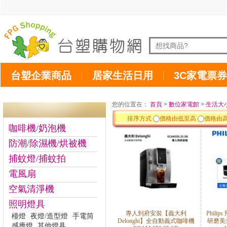
台塑企業商品
居家生活日用
3C家電票券
您的位置在：
首頁
>
數位家電館
>
生活大
排序方式
價格由低至高
價格由
咖啡機/奶泡機
防潮/除濕機/烘被機
捕蚊燈/捕蚊拍
電風扇
空氣清淨機
照明燈具
專人到府安裝【義大利
Phili
檯燈
夜燈/造型燈
手電筒
Delonghi】全自動義式咖啡機
研磨美式
感應燈
其他燈具