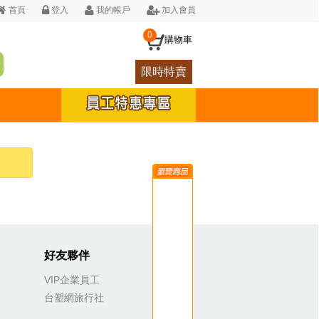
首頁
登入
我的帳戶
加入會員
0
購物車
限時特賣
好友夥伴
VIP企業員工
台塑網旅行社