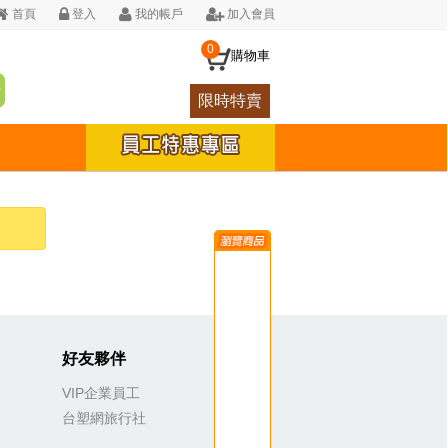
首頁
登入
我的帳戶
加入會員
0
購物車
限時特賣
好友夥伴
VIP企業員工
台塑網旅行社