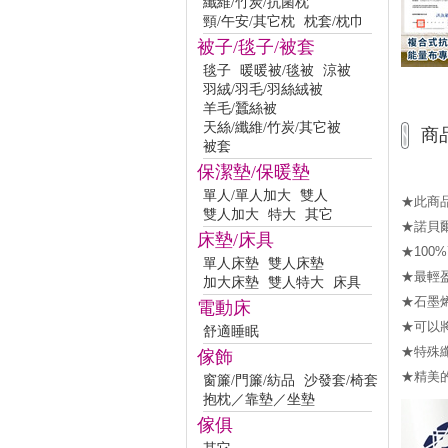
纖維/竹炭/抗菌枕
頸/午安/其它枕
枕套/枕巾
被子/毯子/被套
毯子
暖暖被/毯被
涼被
羽絨/羽毛/羽絲絨被
羊毛/蠶絲被
天絲/纖維/竹炭/其它被
商
被套
保潔墊/保暖墊
單人/單人加大
雙人
★此商
雙人加大
特大
其它
★諾貝
床墊/床具
★10
單人床墊
雙人床墊
★最輕
加大床墊
雙人特大
床具
★石墨
電動床
★可以
舒適睡眠
★特殊
傢飾
★精美
窗簾/門簾/紡品
沙發套/椅套
抱枕／靠墊／坐墊
傢俱