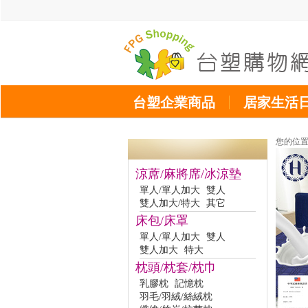
台塑企業商品
居家生活
您的位
涼蓆/麻將席/冰涼墊
單人/單人加大
雙人
雙人加大/特大
其它
床包/床罩
單人/單人加大
雙人
雙人加大
特大
枕頭/枕套/枕巾
乳膠枕
記憶枕
羽毛/羽絨/絲絨枕