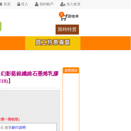
首頁
登入
我的帳戶
加入會員
0
購物車
限時特賣
爾頓】幻影藍銀纖維石墨烯乳膠
18)】
於第一期收取)
3
元 接受
銀行說明