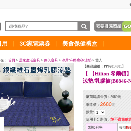
日用
3C家電票券
美食保健禮盒
置在：
首頁
>
居家生活寢具
>
傢俱寢具
>
涼蓆/麻將席/冰涼墊
> 雙人
【商品編號：PP02014381】
【 【Hilton 希
涼墊/乳膠被(B0846-N
廠商建議售價：
3980
元
2680
網路價：
元
數量:
信用卡分期價 :
(除不盡餘數
3期0利率
每期
89