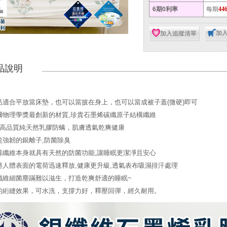
6期0利率
每期
44
加
加入追蹤清單
品說明
品適合平放當床墊，也可以當披在身上，也可以當成被子蓋(微硬)即可
爾物理學獎最創新的材質,珍貴石墨烯碳纖原子結構纖維
0%高品質純天然乳膠防螨，肌膚透氣乾爽健康
盈強韌的銀離子,防菌除臭
烯纖維本身就具有天然的防菌功能,讓睡眠更潔凈且安心
將人體表面的電荷迅速釋放,健康更升級,透氣表布吸濕排汗處理
纖維細菌塵蹣難以滋生，打造乾爽舒適的睡眠~
的絎縫效果，可水洗，支撐力好，釋壓回彈，經久耐用。