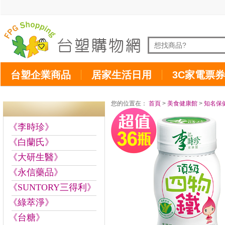
台塑企業商品
居家生活日用
3C家電票券
您的位置在：
首頁
>
美食健康館
>
知名保
《李時珍》
《白蘭氏》
《大研生醫》
《永信藥品》
《SUNTORY三得利》
《綠萃淨》
《台糖》