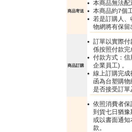
本商品無法配
本商品約7個
商品寄送
若是訂購人、
物網將有保留
訂單以實際付
係按照付款完
付款方式：信
企業員工) 。
商品訂購
線上訂購完成
函為台塑購物
是否接受訂單
依照消費者保
到貨七日猶豫
或以書面通知
款。