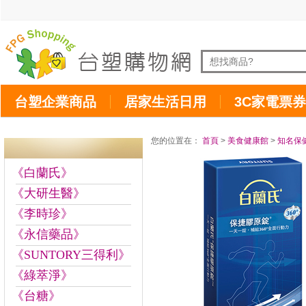
台塑企業商品
居家生活日用
3C家電票券
您的位置在：
首頁
>
美食健康館
>
知名保
《白蘭氏》
《大研生醫》
《李時珍》
《永信藥品》
《SUNTORY三得利》
《綠萃淨》
《台糖》