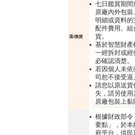
七日鑑賞期間
原廠內外包裝
明細或資料的
配件費用。組
貨。
退/換貨
基於智慧財產
一經拆封或經
必確認清楚。
若因個人未依
司恕不接受退
請您以原送貨
失，請另使用
原廠包裝上黏
根據財政部令 
要點」，於本
府平台，供民