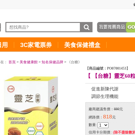
日用
3C家電票券
美食保健禮盒
置在：
首頁
>
美食健康館
>
知名保健品牌
> 《台糖》
【商品編號：PO07001453】
【 【台糖】靈芝60
促進新陳代謝
調節生理機能
廠商建議售價：
880
元
818
網路價：
元
數量:
信用卡分期價 :
(除不盡餘數