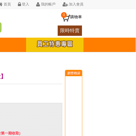
首頁
登入
我的帳戶
加入會員
0
購物車
限時特賣
粒】
於第一期收取)