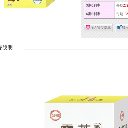
3期0利率
每期
27
6期0利率
每期
13
加
加入追蹤清單
品說明