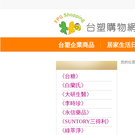
台塑企業商品
居家生活
您的位
《台糖》
《白蘭氏》
《大研生醫》
《李時珍》
《永信藥品》
《SUNTORY三得利》
《綠萃淨》