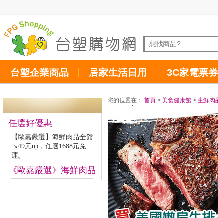
台塑企業商品
居家生活日用
3C家電票券
您的位置在：
首頁
>
美食健康館
>
生鮮肉
任選好優惠
【歐嘉嚴選】海鮮肉品全館
↘49元up，任選1688元免
運。
《歐嘉嚴選》海鮮肉品