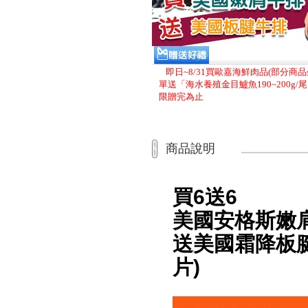
即日~8/31買歐嘉海鮮肉品(部分商
單送「海水養殖金目鱸魚190~200g/
限贈完為止
商品說明
買6送6
美國安格斯嫩肩
送美國霜降板腱牛
片)