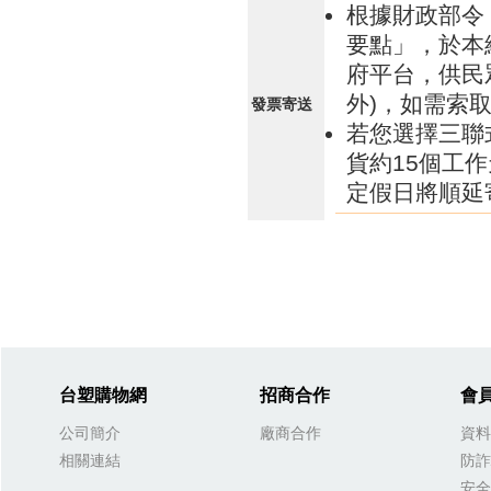
根據財政部令 
要點」，於本
府平台，供民
外)，如需索
發票寄送
若您選擇三聯
貨約15個工
定假日將順延
台塑購物網
招商合作
會
公司簡介
廠商合作
資料
相關連結
防詐
安全