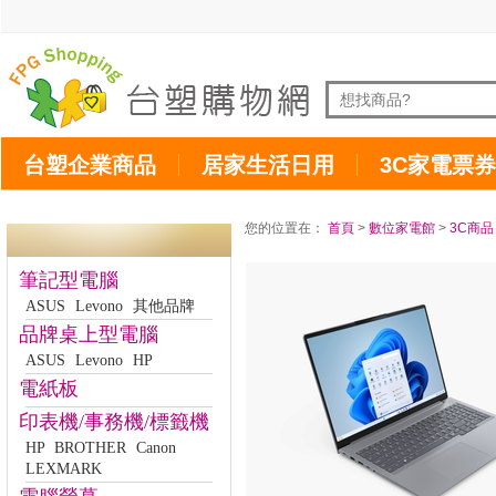
台塑企業商品
居家生活日用
3C家電票券
您的位置在：
首頁
>
數位家電館
>
3C商品
筆記型電腦
ASUS
Levono
其他品牌
品牌桌上型電腦
ASUS
Levono
HP
電紙板
印表機/事務機/標籤機
HP
BROTHER
Canon
LEXMARK