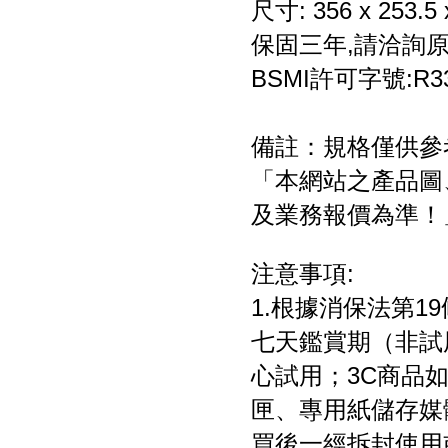
尺寸: 356 x 253.5 
保固三年,請洽詢原廠服
BSMI許可字號:R3
備註：規格僅供參
「本網站之產品圖
及業務報價為準！
注意事項:
1.根據消保法第
七天鑑賞期（非試
心試用；3C商品
匣、專用紙儲存媒
買後一經拆封使用