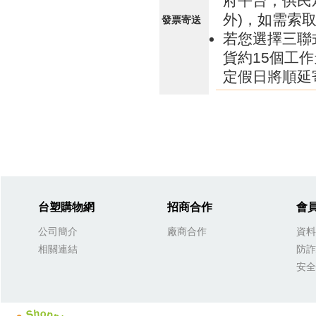
府平台，供民
外)，如需索
發票寄送
若您選擇三聯
貨約15個工
定假日將順延
台塑購物網
招商合作
會
公司簡介
廠商合作
資料
相關連結
防詐
安全