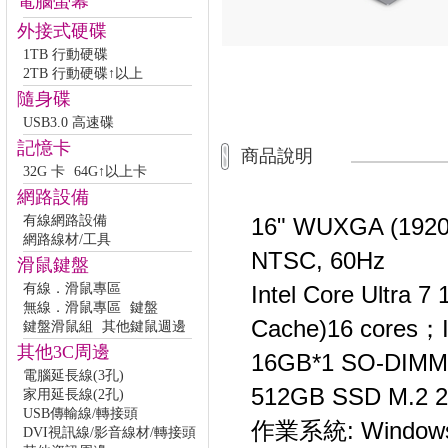
電腦螢幕
外接式硬碟
1TB 行動硬碟
2TB 行動硬碟↑以上
隨身碟
USB3.0 高速碟
記憶卡
商品說明
32G 卡
64G↑以上卡
網路設備
有線網路設備
16" WUXGA (1920x
網路線材/工具
NTSC, 60Hz
滑鼠鍵盤
有線．滑鼠專區
Intel Core Ultra 
無線．滑鼠專區
鍵盤
Cache)16 cores；I
鍵盤滑鼠組
其他鍵鼠週邊
其他3C周邊
16GB*1 SO-DIMM
電腦延長線(3孔)
512GB SSD M.2 2
家用延長線(2孔)
USB傳輸線/轉接頭
作業系統: Windows 
DVI視訊線/影音線材/轉接頭