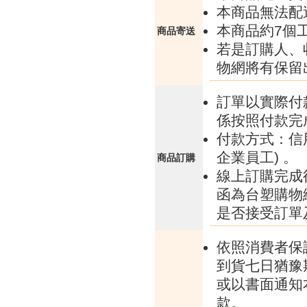
本商品無法配
本商品約7個
商品寄送
若是訂購人、
物網將有保留
訂單以實際付
係按照付款完
付款方式：信
企業員工) 。
商品訂購
線上訂購完成
函為台塑購物
是否接受訂單
依照消費者保
到貨七日猶豫
或以書面通知
款。