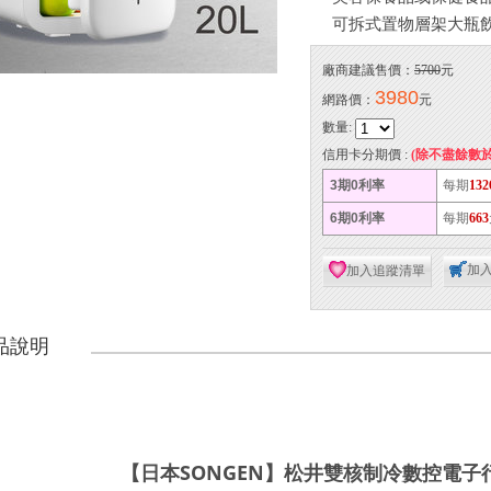
可拆式置物層架大瓶
廠商建議售價：
5700
元
3980
網路價：
元
數量:
信用卡分期價 :
(除不盡餘數
3期0利率
每期
132
6期0利率
每期
663
加
加入追蹤清單
品說明
【日本SONGEN】松井雙核制冷數控電子