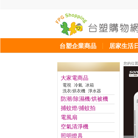
台塑企業商品
居家生活
您的位
大家電商品
電視
冷氣
冰箱
洗衣/烘衣機
淨水器
防潮/除濕機/烘被機
捕蚊燈/捕蚊拍
電風扇
空氣清淨機
照明燈具