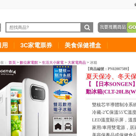
日用
3C家電票券
美食保健禮盒
置在：
首頁
>
數位家電館
>
生活大小家電
>
大家電商品
> 冰箱
【商品編號：PN02007589】
夏天保冷、冬天
【 【日本SONGE
動冰箱(CLT-20LB(W
雙核芯半導體制冷系
冷藏-2℃保溫55℃溫
LED溫度顯示屏，溫
家用/車用雙電源，居
美容保養品或保健食