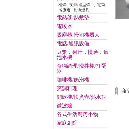
檯燈
夜燈/造型燈
手電筒
感應燈
其他燈具
電熱毯/熱敷墊
電暖器
吸塵器.掃地機器人
電話/通訊設備
豆漿．果汁．慢磨．氣
泡水機
食物調理/攪拌棒/打蛋
器
咖啡機/奶泡機
烹調料理
商
開飲機/快煮壺/熱水瓶
微波爐
各式生活廚房小物
家庭劇院