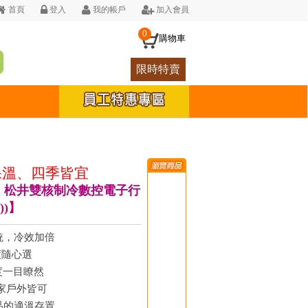
首頁
登入
我的帳戶
加入會員
0
購物車
限時特賣
保溫、四季皆宜
N】松井雙核制冷數控電子行
))】
統，冷效加倍
度隨心選
度一目瞭然
家戶外皆可
品的適溫存置