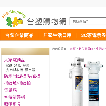
台塑企業商品
居家生活日用
3C家電票券
您的位置在：
首頁
>
數位家電館
>
生活大
大家電商品
電視
冷氣
冰箱
洗衣/烘衣機
淨水器
防潮/除濕機/烘被機
捕蚊燈/捕蚊拍
電風扇
空氣清淨機
照明燈具