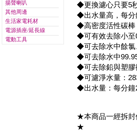
揚聲喇叭
◆更換濾心只要5
其他周邊
◆出水量高，每分鐘
生活家電耗材
◆高密度活性碳棒
電源插座/延長線
◆可有效去除小至0
電動工具
◆可去除水中餘氯
◆可去除水中99.
◆可去除鉛與塑膠
◆可濾淨水量：28
◆出水量：每分鐘2
★本商品一經拆封
★