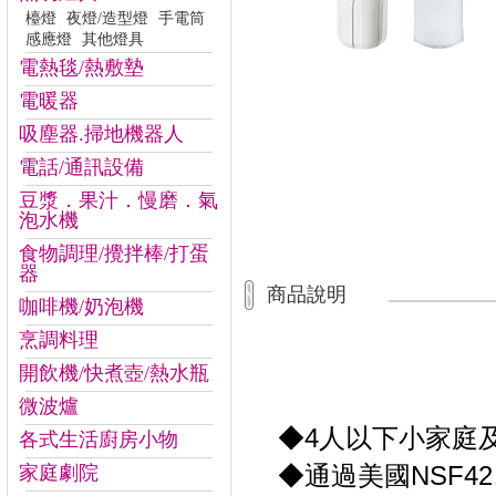
檯燈
夜燈/造型燈
手電筒
感應燈
其他燈具
電熱毯/熱敷墊
電暖器
吸塵器.掃地機器人
電話/通訊設備
豆漿．果汁．慢磨．氣
泡水機
食物調理/攪拌棒/打蛋
器
商品說明
咖啡機/奶泡機
烹調料理
開飲機/快煮壺/熱水瓶
微波爐
◆4人以下小家庭
各式生活廚房小物
◆通過美國NSF42
家庭劇院