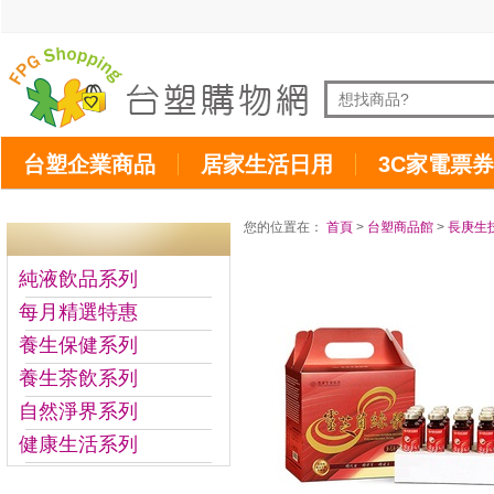
台塑企業商品
居家生活日用
3C家電票券
您的位置在：
首頁
>
台塑商品館
>
長庚生
純液飲品系列
每月精選特惠
養生保健系列
養生茶飲系列
自然淨界系列
健康生活系列