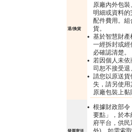
原廠內外包裝
明細或資料的
配件費用。組
貨。
退/換貨
基於智慧財產
一經拆封或經
必確認清楚。
若因個人未依
司恕不接受退
請您以原送貨
失，請另使用
原廠包裝上黏
根據財政部令 
要點」，於本
府平台，供民
外)，如需索
發票寄送