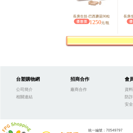
長庚生技-巴西蘑菇90粒
長庚生
1250
元/瓶
台塑購物網
招商合作
會
公司簡介
廠商合作
資料
相關連結
防詐
安全
統一編號：70549797