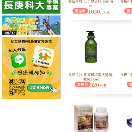
長庚生技-活力健康杯-蔚藍海
長庚生
岸
1050
元/CA
長庚生技-真原銀植萃洗髮精-
長庚生
滋潤500ml
320
元/瓶