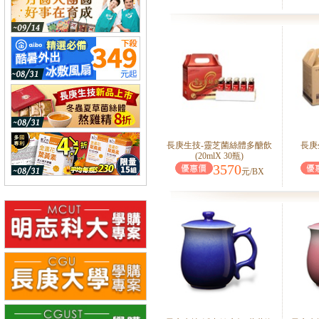
長庚生技-靈芝菌絲體多醣飲
長庚
(20mlX 30瓶)
3570
元/BX