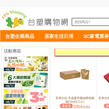
台塑企業商品
居家生活日用
3C家電票券
活動專區
長庚生技-冬蟲夏草菌絲體熬雞
長庚生
精(50mlX25入)
2864
元/BX