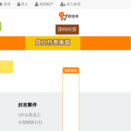
首頁
登入
我的帳戶
加入會員
0
購物車
限時特賣
好友夥伴
VIP企業員工
台塑網旅行社