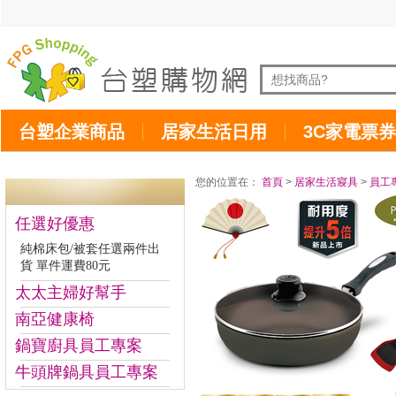
台塑企業商品
居家生活日用
3C家電票券
您的位置在：
首頁
>
居家生活寢具
>
員工
任選好優惠
純棉床包/被套任選兩件出
貨 單件運費80元
太太主婦好幫手
南亞健康椅
鍋寶廚具員工專案
牛頭牌鍋具員工專案