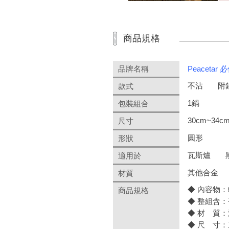
商品規格
品牌名稱
Peacetar 
不沾
附
款式
1鍋
包裝組合
30cm~34c
尺寸
圓形
形狀
瓦斯爐
適用於
其他合金
材質
◆ 內容物：
商品規格
◆ 整組含：
◆ 材 質
◆ 尺 寸：