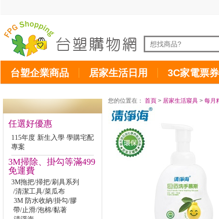
台塑企業商品
居家生活日用
3C家電票券
您的位置在：
首頁
>
居家生活寢具
>
每月
任選好優惠
115年度 新生入學 學購宅配
專案
3M掃除、掛勾等滿499
免運費
3M拖把/掃把/刷具系列
/清潔工具/菜瓜布
3M 防水收納/掛勾/膠
帶/止滑/泡棉/黏著