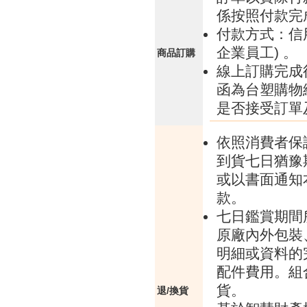
係按照付款完
付款方式：信
企業員工) 。
商品訂購
線上訂購完成
函為台塑購物
是否接受訂單
依照消費者保
到貨七日猶豫
或以書面通知
款。
七日鑑賞期間
原廠內外包裝
明細或資料的
配件費用。組
貨。
退/換貨