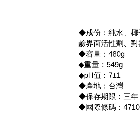
◆成份：純水、椰
鹼界面活性劑、對
◆容量：480g
◆重量：549g
◆pH值：7±1
◆產地：台灣
◆保存期限：三年
◆國際條碼：47105