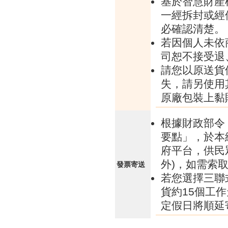
基於智慧財產
一經拆封或經
必確認清楚。
若因個人未依
司恕不接受退
請您以原送貨
失，請另使用
原廠包裝上黏
根據財政部令 
要點」，於本
府平台，供民
外)，如需索
發票寄送
若您選擇三聯
貨約15個工
定假日將順延