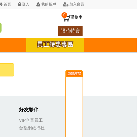
首頁
登入
我的帳戶
加入會員
0
購物車
限時特賣
好友夥伴
VIP企業員工
台塑網旅行社