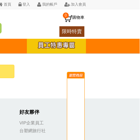
首頁
登入
我的帳戶
加入會員
0
購物車
限時特賣
好友夥伴
VIP企業員工
台塑網旅行社