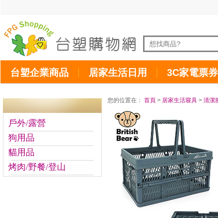
台塑企業商品
居家生活日用
3C家電票券
您的位置在：
首頁
>
居家生活寢具
>
清潔
戶外/露營
狗用品
貓用品
烤肉/野餐/登山