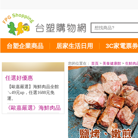
台塑企業商品
居家生活日用
3C家電票券
您的位置在：
首頁
>
美食健康館
>
生鮮肉
任選好優惠
【歐嘉嚴選】海鮮肉品全館
↘49元up，任選1688元免
運。
《歐嘉嚴選》海鮮肉品