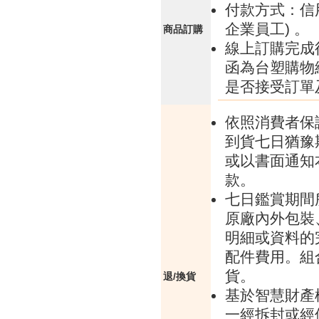
付款方式：信
企業員工) 。
商品訂購
線上訂購完成
函為台塑購物
是否接受訂單
依照消費者保
到貨七日猶豫
或以書面通知
款。
七日鑑賞期間
原廠內外包裝
明細或資料的
配件費用。組
貨。
退/換貨
基於智慧財產
一經拆封或經