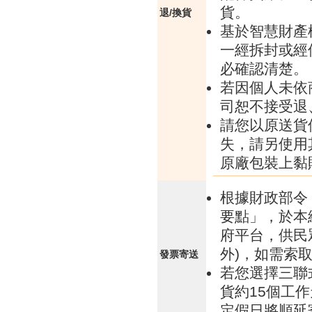
貨。
退/換貨
基於智慧財產
一經拆封或經
必確認清楚。
若因個人未依
司恕不接受退
請您以原送貨
失，請另使用
原廠包裝上黏
根據財政部令 
要點」，於本
府平台，供民
外)，如需索
發票寄送
若您選擇三聯
貨約15個工
定假日將順延