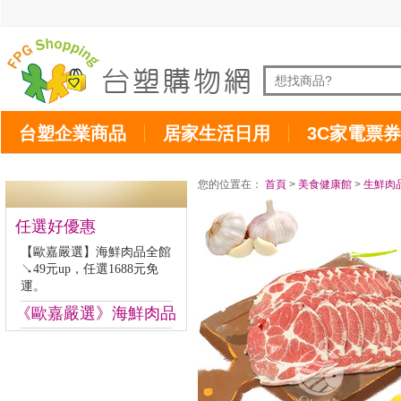
台塑企業商品
居家生活日用
3C家電票券
您的位置在：
首頁
>
美食健康館
>
生鮮肉
任選好優惠
【歐嘉嚴選】海鮮肉品全館
↘49元up，任選1688元免
運。
《歐嘉嚴選》海鮮肉品