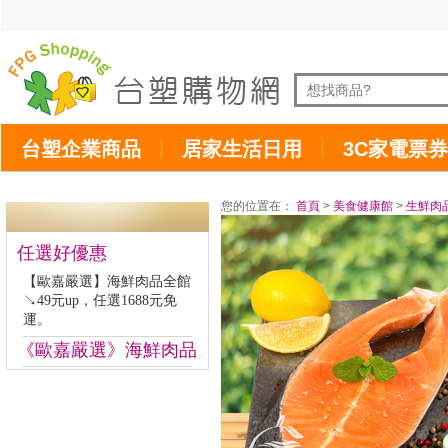
台塑企業商品
居家生活日用
3C家電票券
您的位置在：
首頁
>
美食健康館
>
生鮮肉
任選好優惠
【歐嘉嚴選】海鮮肉品全館
↘49元up，任選1688元免
運。
《歐嘉嚴選》海鮮肉品