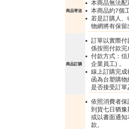
本商品無法配
本商品約7個
商品寄送
若是訂購人、
物網將有保留
訂單以實際付
係按照付款完
付款方式：信
企業員工) 。
商品訂購
線上訂購完成
函為台塑購物
是否接受訂單
依照消費者保
到貨七日猶豫
或以書面通知
款。