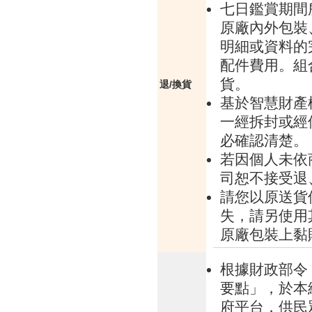
七日鑑賞期間
原廠內外包裝
明細或資料的
配件費用。組
貨。
退/換貨
基於智慧財產
一經拆封或經
必確認清楚。
若因個人未依
司恕不接受退
請您以原送貨
失，請另使用
原廠包裝上黏
根據財政部令 
要點」，於本
府平台，供民