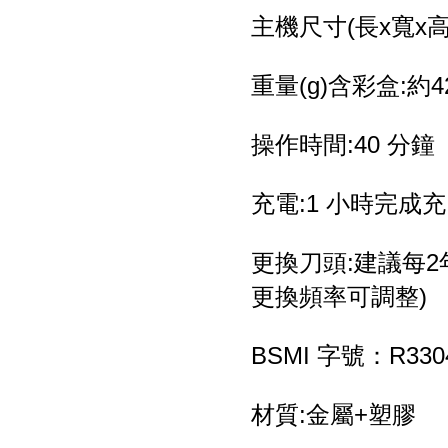
主機尺寸(長x寬x高)(
重量(g)含彩盒:約4
操作時間:40 分鐘
充電:1 小時完成
更換刀頭:建議每2
更換頻率可調整)
BSMI 字號：R330
材質:金屬+塑膠