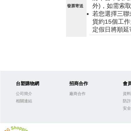
外)，如需索
發票寄送
若您選擇三聯
貨約15個工
定假日將順延
台塑購物網
招商合作
會
公司簡介
廠商合作
資料
相關連結
防詐
安全