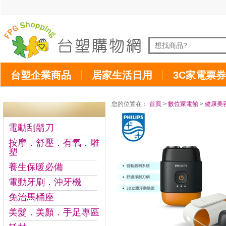
台塑企業商品
居家生活日用
3C家電票券
您的位置在：
首頁
>
數位家電館
>
健康美
電動刮鬍刀
按摩．舒壓．有氧．雕
塑
養生保暖必備
電動牙刷．沖牙機
免治馬桶座
美髮．美顏．手足專區