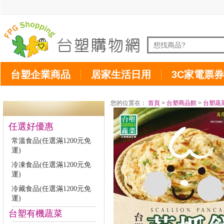
台塑企業商品
居家生活日用
3C家電票券
您的位置在：
首頁
>
台塑商品館
>
台塑蔬
任選好優惠
常溫食品(任選滿1200元免
運)
冷凍食品(任選滿1200元免
運)
冷藏食品(任選滿1200元免
運)
台塑有機蔬菜