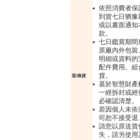
依照消費者保
到貨七日猶豫
或以書面通知
款。
七日鑑賞期間
原廠內外包裝
明細或資料的
配件費用。組
貨。
退/換貨
基於智慧財產
一經拆封或經
必確認清楚。
若因個人未依
司恕不接受退
請您以原送貨
失，請另使用