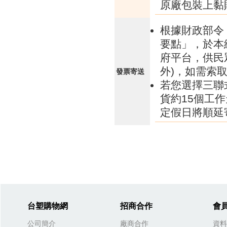
原廠包裝上黏
根據財政部令 
要點」，於本
府平台，供民
外)，如需索
發票寄送
若您選擇三聯
貨約15個工
定假日將順延
台塑購物網
招商合作
會
公司簡介
廠商合作
資料