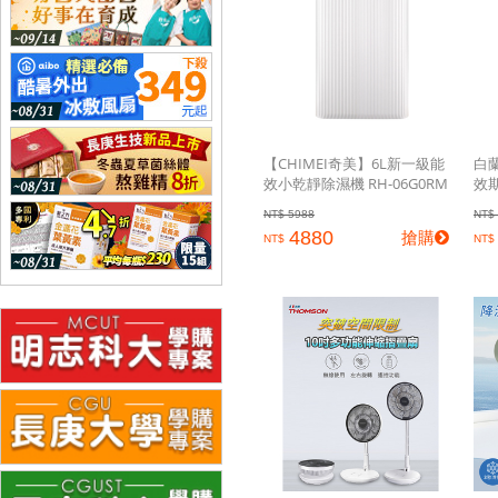
【CHIMEI奇美】6L新一級能
白蘭
效小乾靜除濕機 RH-06G0RM
效期
NT$ 5988
NT$
4880
搶購
NT$
NT$