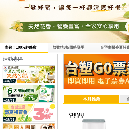
客錸！100%純蜂蜜
熬雞精8折限時登場
台塑生醫盛夏特
活動專區
本月推薦