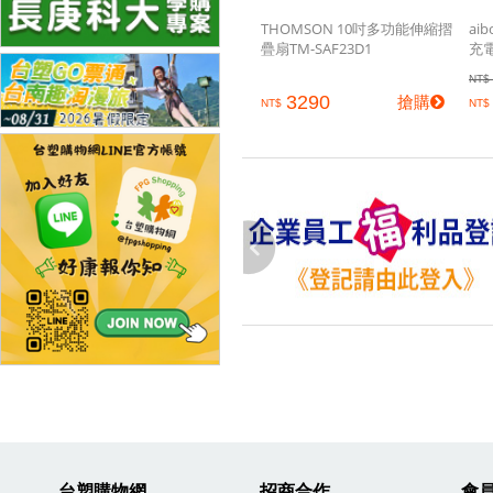
THOMSON 10吋多功能伸縮摺
ai
疊扇TM-SAF23D1
充
NT$
3290
搶購
NT$
NT$
台塑購物網
招商合作
會