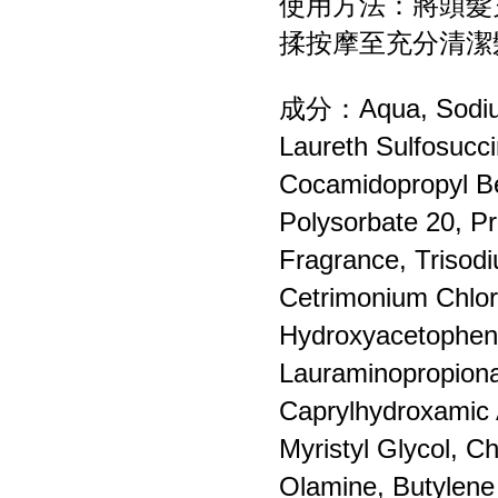
使用方法：將頭髮
揉按摩至充分清潔
成分：Aqua, Sodium 
Laureth Sulfosucci
Cocamidopropyl Be
Polysorbate 20, P
Fragrance, Trisod
Cetrimonium Chlor
Hydroxyacetophen
Lauraminopropiona
Caprylhydroxamic A
Myristyl Glycol, C
Olamine, Butylene