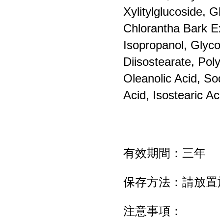
Xylitylglucoside, 
Chlorantha Bark Ex
Isopropanol, Glycol
Diisostearate, Pol
Oleanolic Acid, So
Acid, Isostearic Ac
有效期間：三年
保存方法：請放置
注意事項：