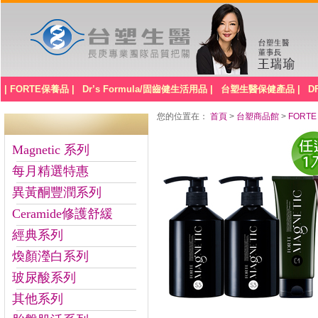
| FORTE保養品 |
Dr’s Formula/固齒健生活用品 |
台塑生醫保健產品 |
D
您的位置在：
首頁
>
台塑商品館
>
FORTE
Magnetic 系列
每月精選特惠
異黃酮豐潤系列
Ceramide修護舒緩
經典系列
煥顏瀅白系列
玻尿酸系列
其他系列