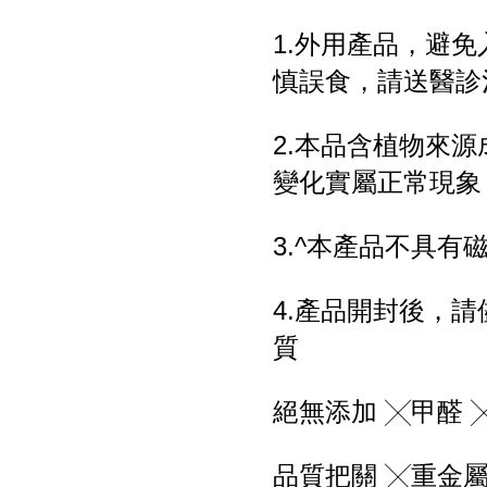
1.外用產品，避
慎誤食，請送醫診
2.本品含植物來
變化實屬正常現象
3.^本產品不具
4.產品開封後，
質
絕無添加 ╳甲醛 ╳Pa
品質把關 ╳重金屬