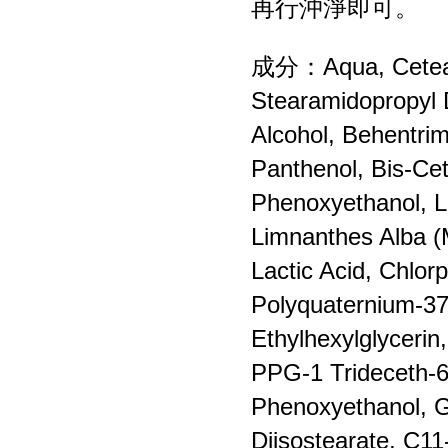
再行沖淨即可。
成分：Aqua, Cetearyl 
Stearamidopropyl 
Alcohol, Behentrim
Panthenol, Bis-Ce
Phenoxyethanol, L-
Limnanthes Alba (
Lactic Acid, Chlor
Polyquaternium‐37,
Ethylhexylglycerin
PPG-1 Trideceth-6
Phenoxyethanol, Gl
Diisostearate, C11