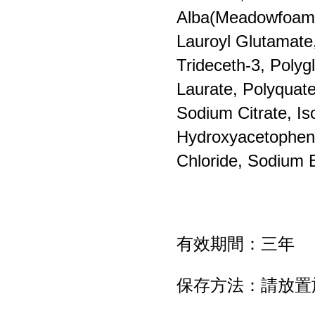
Alba(Meadowfoam) 
Lauroyl Glutamate,
Trideceth-3, Polyg
Laurate, Polyquate
Sodium Citrate, Is
Hydroxyacetophen
Chloride, Sodium 
有效期間：三年
保存方法：請放置