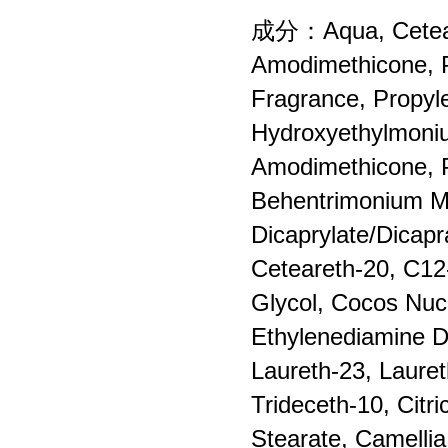
成分：Aqua, Ceteary
Amodimethicone, P
Fragrance, Propyle
Hydroxyethylmoniu
Amodimethicone, Po
Behentrimonium Me
Dicaprylate/Dicapr
Ceteareth-20, C12-
Glycol, Cocos Nuci
Ethylenediamine D
Laureth-23, Lauret
Trideceth-10, Cit
Stearate, Camellia