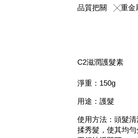
品質把關 ╳重金
C2滋潤護髮素
淨重：150g
用途：護髮
使用方法：頭髮清
揉秀髮，使其均勻