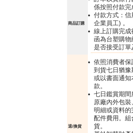
係按照付款完
付款方式：信
企業員工) 。
商品訂購
線上訂購完成
函為台塑購物
是否接受訂單
依照消費者保
到貨七日猶豫
或以書面通知
款。
七日鑑賞期間
原廠內外包裝
明細或資料的
配件費用。組
貨。
退/換貨