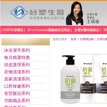
| FORTE保養品 |
Dr’s Formula/固齒健生活用品 |
台塑生醫保健產品 |
D
您的位置在：
首頁
>
台塑商品館
>
台塑生醫D
沐浴潔手系列
每月精選特惠
頭皮護理系列
衣物清潔系列
居家清潔系列
口腔保健系列
造型髮品系列
功能織品系列