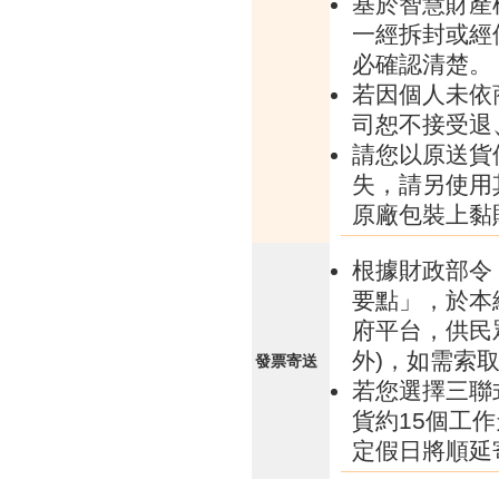
基於智慧財產
一經拆封或經
必確認清楚。
若因個人未依
司恕不接受退
請您以原送貨
失，請另使用
原廠包裝上黏
根據財政部令 
要點」，於本
府平台，供民
外)，如需索
發票寄送
若您選擇三聯
貨約15個工
定假日將順延