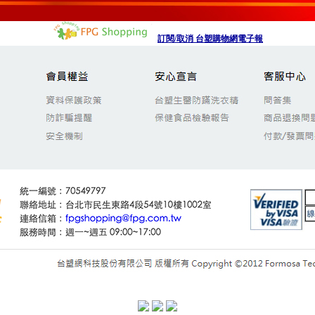
訂閱
/
取消 台塑購物網電子報