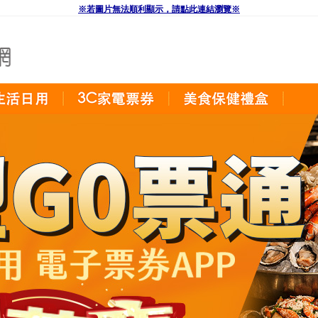
※若圖片無法順利顯示，請點此連結瀏覽※