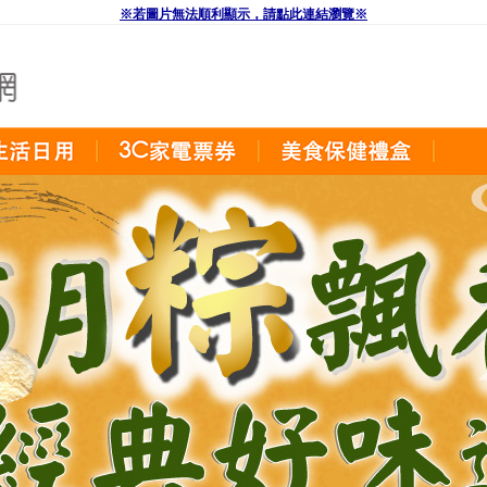
※若圖片無法順利顯示，請點此連結瀏覽※