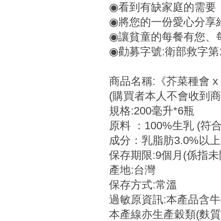
◉看到有缺家庭的需要
◉將您的一份愛心分享
◉讓貧童的每餐有您、
◉勸募字號:衛部救字第11
商品名稱:《芥菜種會 x
(購買者本人不會收到商
規格:200毫升*6瓶
原料 ：100%生乳 (符
成分：乳脂肪3.0%以上
保存期限:9個月(係指
產地:台灣
保存方式:常溫
過敏原資訊:本產品
本產線亦生產穀類(麩