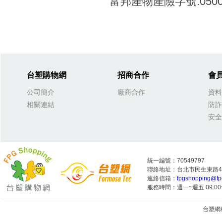
富邦產物產險字號:0500字
台塑購物網
招商合作
會
公司簡介
廠商合作
資料
相關連結
防詐
安全
統一編號：70549797
聯絡地址：台北市民生東路4段
連絡信箱：
fpgshopping@fp
服務時間：週一~週五 09:00~
台塑網科技