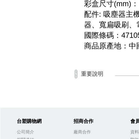
彩盒尺寸(mm)：6
配件: 吸塵器
器、寬扁吸刷、
國際條碼：471057
商品原產地：中
重要說明
台塑購物網
招商合作
會
公司簡介
廠商合作
資料