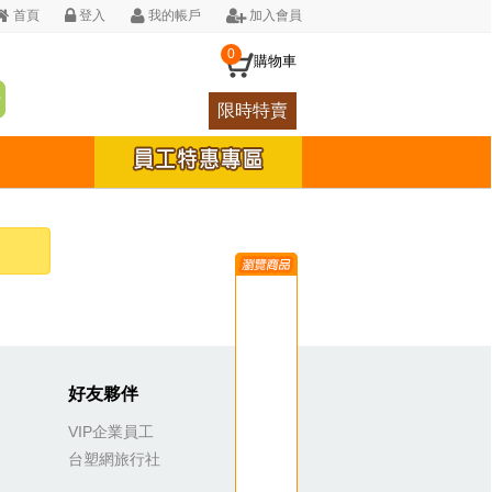
首頁
登入
我的帳戶
加入會員
0
購物車
限時特賣
好友夥伴
VIP企業員工
台塑網旅行社