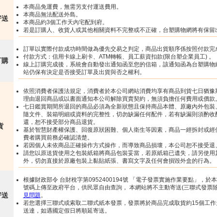
本商品免運費，無需另支付運送費用。
本商品無法配送外島。
寄送
本商品約3個工作天內宅配到府。
若是訂購人、收貨人或其他相關資料不完整或不正確，台塑購物網將有保留
訂單以實際付款成功時間做為優先交易之判定，商品出貨順序係按照付款完
付款方式：信用卡線上刷卡、ATM轉帳、員工薪資扣款(限台塑企業員工) 。
訂購
線上訂購完成後，系統會自動發出通知函至您的信箱，該通知函為台塑購物
站仍保有決定是否接受訂單及出貨與否之權利。
依照消費者保護法規定，消費者於本公司網站消費均享有商品到貨七日猶豫期
理由退回商品或以書面通知本公司解除買賣契約，無須負擔任何費用或價款
七日鑑賞期間所退回的商品必須為全新狀態且保持商品本體、原廠內外包裝
隨文件、裝箱明細或資料的完整性，切勿缺漏任何配件，若有缺漏則須酌收
還，恕不接受部分商品退貨。
貨
基於智慧財產權保護、回復原狀困難、個人衛生等因素，商品一經拆封或經使
費者購買前務必確認清楚。
若因個人未依商品正確操作方式操作，而導致商品損壞，本公司恕不接受退
請您以原送貨使用之包裝紙箱將商品包裝妥當，若原紙箱已遺失，請另使用
外，切勿直接於原廠包裝上黏貼紙張、書寫文字及任何會損毀外盒的行為。
根據財政部令 台財稅字第0952400194號 「電子發票實施作業要點」，
號碼上傳至政府平台，供民眾自由查詢， 本網站將不主動寄送(三聯式發票
寄送
見問題
。
若您選擇三聯式或索取二聯式紙本發票，發票將於商品完成取貨約15個工作
送達，如遇國定假日將順延寄送。