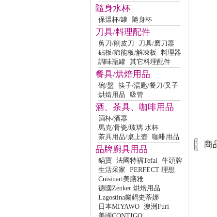
隨身水杯
保溫杯/罐
隨身杯
刀具/料理配件
剪刀/削皮刀
刀具/磨刀器
砧板/節能板/解凍板
料理器
調味瓶罐
其它料理配件
餐具/烘焙用品
碗/盤
筷子/湯匙/餐刀/叉子
烘焙用品
吸管
酒、茶具、咖啡用品
酒杯/酒器
馬克/骨瓷/玻璃 水杯
茶具用品/桌上壺
咖啡用品
商
品牌廚具用品
鍋寶
法國特福Tefal
牛頭牌
生活采家
PERFECT 理想
Cuisinart美膳雅
德國Zenker 烘焙用品
Lagostina樂鍋史蒂娜
日本MIYAWO
澳洲Furi
美國CONTIGO