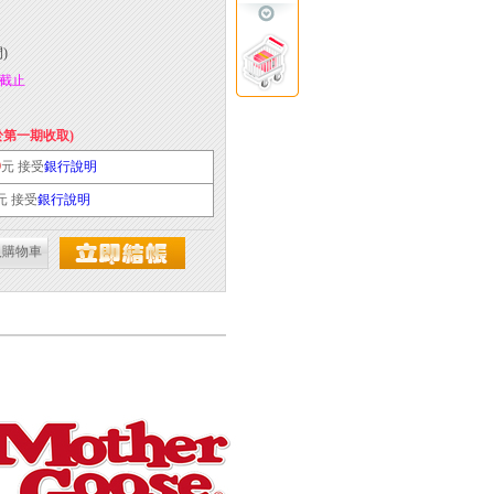
)
59截止
於第一期收取)
9
元 接受
銀行說明
元 接受
銀行說明
入購物車