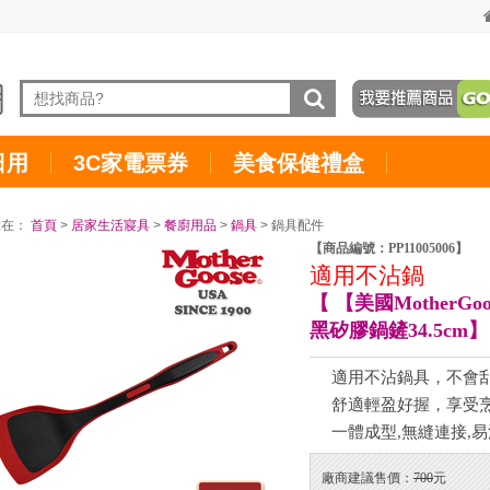
日用
3C家電票券
美食保健禮盒
置在：
首頁
>
居家生活寢具
>
餐廚用品
>
鍋具
> 鍋具配件
【商品編號：PP11005006】
適用不沾鍋
【 【美國MotherG
黑矽膠鍋鏟34.5cm】
適用不沾鍋具，不會
舒適輕盈好握，享受
一體成型,無縫連接,
廠商建議售價：
700
元