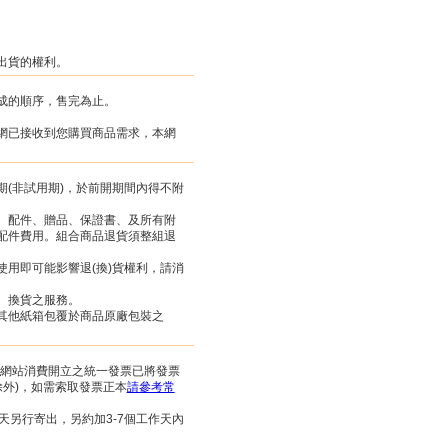
出貨的權利。
成的順序，售完為止。
網已接收到您購買商品需求，本網
(非試用期)，於前開期間內得不附
。
、配件、贈品、保證書、及所有附
配件費用。組合商品退貨須整組退
用即可能影響退(換)貨權利，請消
、換貨之服務。
其他紙箱包覆於商品原廠包裝之
於本網站消費開立之統一發票已將發票
除外)，如需索取發票正本
請參考常
天另行寄出，另約加3-7個工作天內