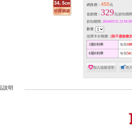
455
網路價：
元
329
促銷價：
元(折扣期間
折扣期間:
2034/05/31 23:59:
數量:
信用卡分期價 :
(除不盡餘數
3期0利率
每期
10
6期0利率
每期
54
加
加入追蹤清單
品說明