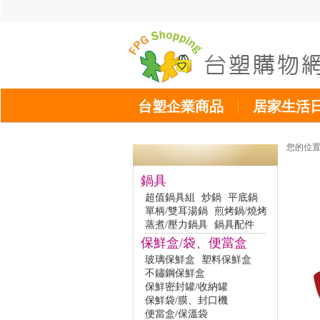
台塑企業商品
居家生活
您的位
鍋具
超值鍋具組
炒鍋
平底鍋
單柄/雙耳湯鍋
煎烤鍋/燒烤
蒸煮/壓力鍋具
鍋具配件
保鮮盒/袋、便當盒
玻璃保鮮盒
塑料保鮮盒
不鏽鋼保鮮盒
保鮮密封罐/收納罐
保鮮袋/膜、封口機
便當盒/保溫袋