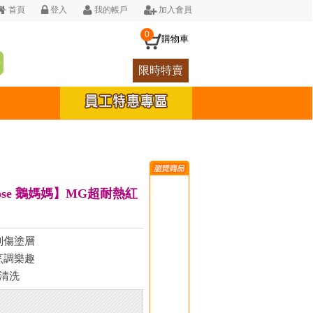
首頁
登入
我的帳戶
加入會員
0
購物車
限時特賣
oose 鵝媽媽】MG超耐熱紅
刮傷塗層
烹調樂趣
易清洗