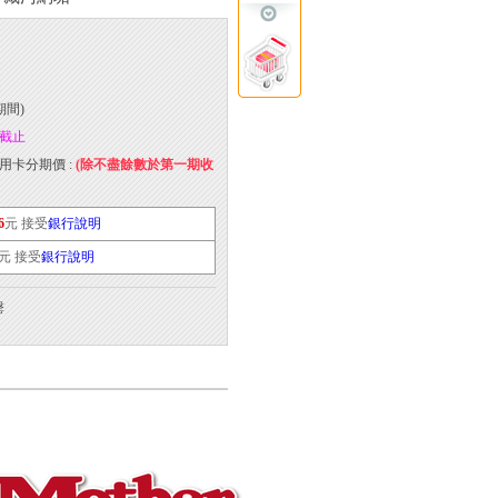
期間)
59截止
用卡分期價 :
(除不盡餘數於第一期收
6
元 接受
銀行說明
元 接受
銀行說明
罄