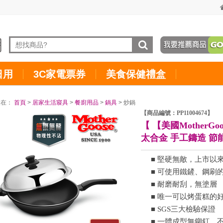
日用
3C家電票券
美食保健禮盒
置在：
首頁
>
居家生活寢具
>
餐廚用品
>
鍋具
> 炒鍋
【商品編號：PP11004674】
【 【美國MotherG
太合金 手工鑄造 節
■ 堅硬無敵，上市以
■ 可使用鐵鏟、鋼刷
■ 耐磨耐刮，無塗層
■ 唯一可以烤蛋糕的
■ SGS三大檢驗保證
■ 一體成型無鉚釘，