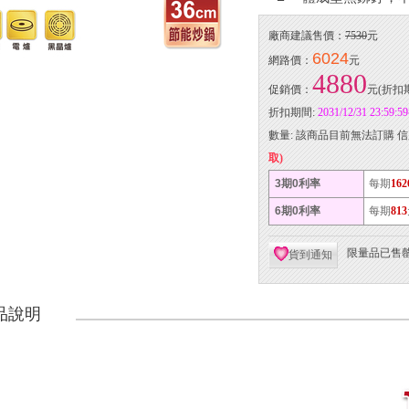
廠商建議售價：
7530
元
6024
網路價：
元
4880
促銷價：
元(折扣
折扣期間:
2031/12/31 23:59:
數量:
該商品目前無法訂購 信
取)
3期0利率
每期
162
6期0利率
每期
813
限量品已售
貨到通知
品說明