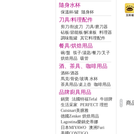
隨身水杯
保溫杯/罐
隨身杯
刀具/料理配件
剪刀/削皮刀
刀具/磨刀器
砧板/節能板/解凍板
料理器
調味瓶罐
其它料理配件
餐具/烘焙用品
碗/盤
筷子/湯匙/餐刀/叉子
烘焙用品
吸管
酒、茶具、咖啡用品
酒杯/酒器
馬克/骨瓷/玻璃 水杯
茶具用品/桌上壺
咖啡用品
品牌廚具用品
鍋寶
法國特福Tefal
牛頭牌
商
生活采家
PERFECT 理想
Cuisinart美膳雅
德國Zenker 烘焙用品
Lagostina樂鍋史蒂娜
日本MIYAWO
澳洲Furi
美國CONTIGO