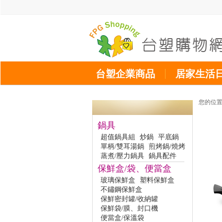
台塑企業商品
居家生活
您的位
鍋具
超值鍋具組
炒鍋
平底鍋
單柄/雙耳湯鍋
煎烤鍋/燒烤
蒸煮/壓力鍋具
鍋具配件
保鮮盒/袋、便當盒
玻璃保鮮盒
塑料保鮮盒
不鏽鋼保鮮盒
保鮮密封罐/收納罐
保鮮袋/膜、封口機
便當盒/保溫袋