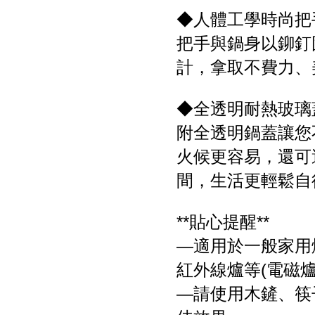
◆人體工學時尚把
把手與鍋身以鉚釘
計，拿取不費力、
◆全透明耐熱玻璃
附全透明鍋蓋讓您
火候更容易，還可
間，生活更輕鬆自
**貼心提醒**
—適用於一般家用
紅外線爐等(電磁爐
—請使用木鏟、筷