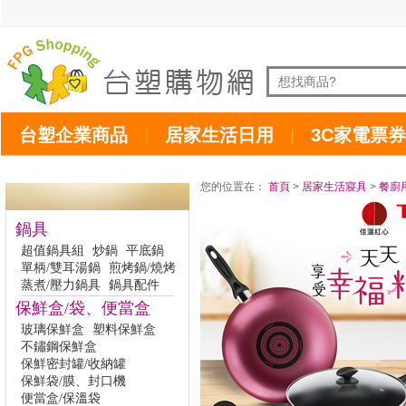
台塑企業商品
居家生活日用
3C家電票券
您的位置在：
首頁
>
居家生活寢具
>
餐廚
鍋具
超值鍋具組
炒鍋
平底鍋
單柄/雙耳湯鍋
煎烤鍋/燒烤
蒸煮/壓力鍋具
鍋具配件
保鮮盒/袋、便當盒
玻璃保鮮盒
塑料保鮮盒
不鏽鋼保鮮盒
保鮮密封罐/收納罐
保鮮袋/膜、封口機
便當盒/保溫袋