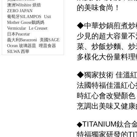
澳洲Wiltshire 烘焙
的美味食尚！
ZERO JAPAN
葡萄牙SILAMPOS
Usii
Mother Goose鵝媽媽
◆中華炒鍋煎煮炒
Vermicular
Le Creuset
日本Peacetar
少見的超大容量不
義大利Barazzoni
美國SAGE
菜、炒飯炒麵、炒
Ocean 玻璃器皿
哩皿食器
SILWA 西華
多樣化大份量料理
◆獨家技術 佳溫
法國特福佳溫紅心
時紅心會改變顏色
烹調出美味又健康
◆TITANIUM鈦
特福獨家研發的TI