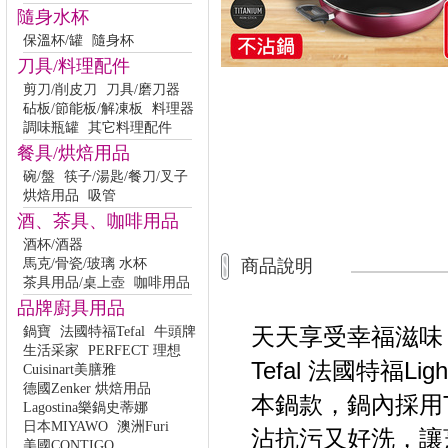
隨身水杯
保溫杯/罐
隨身杯
刀具/料理配件
剪刀/削皮刀
刀具/磨刀器
砧板/節能板/解凍板
料理器
調味瓶罐
其它料理配件
餐具/烘焙用品
碗/盤
筷子/湯匙/餐刀/叉子
烘焙用品
吸管
酒、茶具、咖啡用品
酒杯/酒器
馬克/骨瓷/玻璃 水杯
商品說明
茶具用品/桌上壺
咖啡用品
品牌廚具用品
天天享受幸福滋味
鍋寶
法國特福Tefal
牛頭牌
生活采家
PERFECT 理想
Tefal 法國特福L
Cuisinart美膳雅
德國Zenker 烘焙用品
本鍋款，鍋內採用T
Lagostina樂鍋史蒂娜
日本MIYAWO
澳洲Furi
沾抗污又好洗，讓
美國CONTIGO