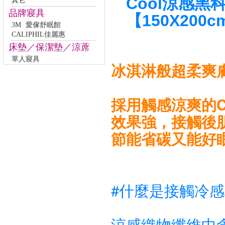
Cool涼感黑
其它
品牌寢具
【150X200
3M
愛傢舒眠館
CALIPHIL佳麗惠
床墊／保潔墊／涼蓆
單人寢具
冰淇淋般超柔爽
採用觸感涼爽的C
效果強，接觸後
節能省碳又能好
#什麼是接觸冷感
涼感織物纖維中含