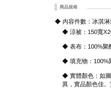
商品規格
◆ 內容件數：冰淇淋
◆ 涼被：150寬X2
◆ 表布：100%
◆ 填充物：100
◆ 實體顏色：如
異，實品顏色佳。