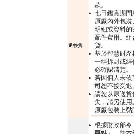
款。
七日鑑賞期間
原廠內外包裝
明細或資料的
配件費用。組
貨。
退/換貨
基於智慧財產
一經拆封或經
必確認清楚。
若因個人未依
司恕不接受退
請您以原送貨
失，請另使用
原廠包裝上黏
根據財政部令 
要點」，於本