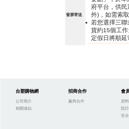
府平台，供民
外)，如需索
發票寄送
若您選擇三聯
貨約15個工
定假日將順延
台塑購物網
招商合作
會
公司簡介
廠商合作
資料
相關連結
防詐
安全