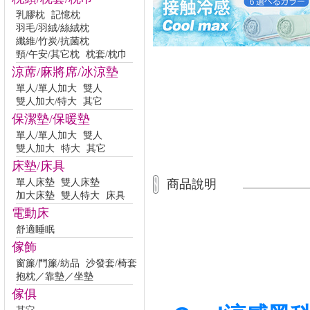
乳膠枕
記憶枕
羽毛/羽絨/絲絨枕
纖維/竹炭/抗菌枕
頸/午安/其它枕
枕套/枕巾
涼蓆/麻將席/冰涼墊
單人/單人加大
雙人
雙人加大/特大
其它
保潔墊/保暖墊
單人/單人加大
雙人
雙人加大
特大
其它
床墊/床具
單人床墊
雙人床墊
商品說明
加大床墊
雙人特大
床具
電動床
舒適睡眠
傢飾
窗簾/門簾/紡品
沙發套/椅套
抱枕／靠墊／坐墊
傢俱