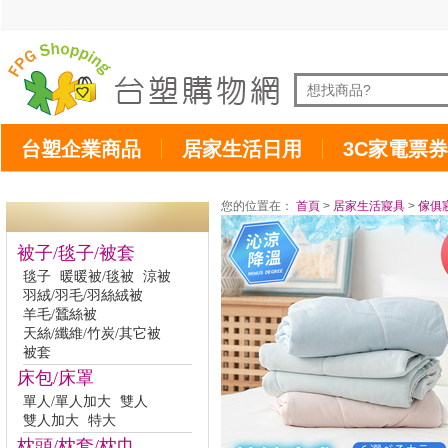
台塑企業商品
居家生活日用
3C家電票券
您的位置在：
首頁
>
居家生活寢具
>
傢俱
被子/毯子/被套
毯子
暖暖被/毯被
涼被
羽絨/羽毛/羽絲絨被
羊毛/蠶絲被
天絲/纖維/竹炭/其它被
被套
床包/床罩
單人/單人加大
雙人
雙人加大
特大
枕頭/枕套/枕巾