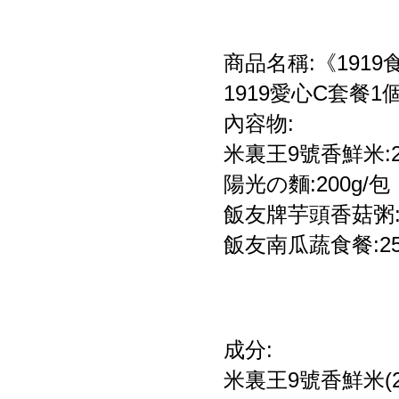
商品名稱:《191
1919愛心C套餐1
內容物:
米裏王9號香鮮米:2
陽光の麵:200g/包
飯友牌芋頭香菇粥:3
飯友南瓜蔬食餐:25
成分:
米裏王9號香鮮米(2