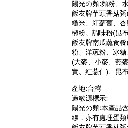
陽光の麵:麵粉、
飯友牌芋頭香菇粥(
糙米、紅蘿蔔、杏
椒粉、調味粉(昆
飯友牌南瓜蔬食餐(
粉、洋蔥粉、冰糖
(大麥、小麥、燕
實、紅薏仁)、昆
產地:台灣
過敏源標示:
陽光の麵:本產品
線，亦有處理蛋類
飯友牌芋頭香菇粥