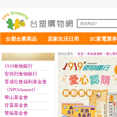
台塑企業商品
居家生活日用
3C家電票券
您的位置在：
首頁
>
美食健康館
>
愛心專
1919食物銀行
安得烈食物銀行
育成社會福利基金會
《NPOchannel》
華山基金會
甘霖基金會
雙福基金會