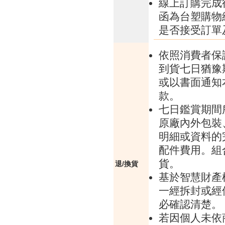
線上訂購完成
函為台塑購物
是否接受訂單
依照消費者保
到貨七日猶豫
或以書面通知
款。
七日鑑賞期間
原廠內外包裝
明細或資料的
配件費用。組
貨。
退/換貨
基於智慧財產
一經拆封或經
必確認清楚。
若因個人未依