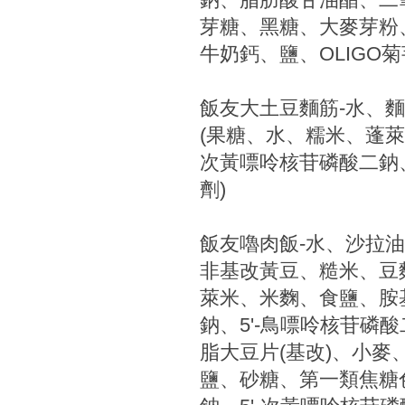
芽糖、黑糖、大麥芽粉
牛奶鈣、鹽、OLIGO
飯友大土豆麵筋-水、麵
(果糖、水、糯米、蓬萊
次黃嘌呤核苷磷酸二鈉、
劑)
飯友嚕肉飯-水、沙拉
非基改黃豆、糙米、豆
萊米、米麴、食鹽、胺基
鈉、5'-鳥嘌呤核苷磷
脂大豆片(基改)、小麥
鹽、砂糖、第一類焦糖色