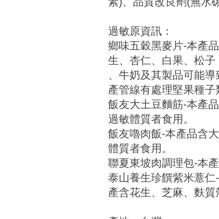
素)、品質改良劑(無水
過敏原資訊：
鄉味五穀黑麥片-本產
生、杏仁、白果、松子
、牛奶及其製品可能導
產管線有處理堅果種子
飯友大土豆麵筋-本產
過敏體質者食用。
飯友嚕肉飯-本產品含
體質者食用。
聯夏東坡肉調理包-本
泰山養生珍饌紫米薏仁
產含花生、芝麻、麩質