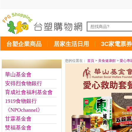
台塑企業商品
居家生活日用
3C家電票券
您的位置在：
首頁
>
美食健康館
>
愛心專
華山基金會
安得烈食物銀行
育成社會福利基金會
1919食物銀行
《NPOchannel》
甘霖基金會
雙福基金會