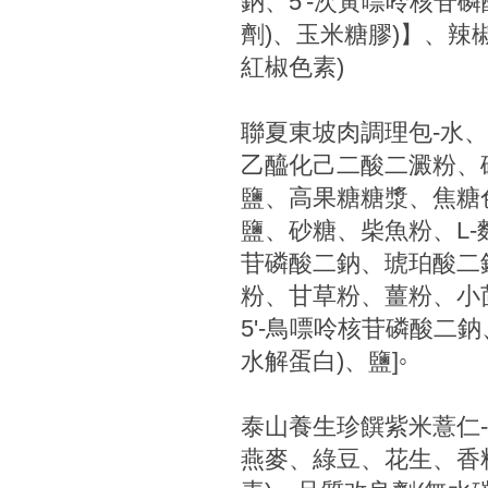
鈉、5'-次黃嘌呤核苷磷
劑)、玉米糖膠)】、辣
紅椒色素)
聯夏東坡肉調理包-水、
乙醯化己二酸二澱粉、砂
鹽、高果糖糖漿、焦糖色
鹽、砂糖、柴魚粉、L-麩
苷磷酸二鈉、琥珀酸二
粉、甘草粉、薑粉、小
5'-鳥嘌呤核苷磷酸二
水解蛋白)、鹽]◦
泰山養生珍饌紫米薏仁
燕麥、綠豆、花生、香