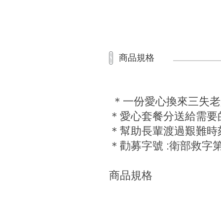
商品規格
＊一份愛心換來三失老
＊愛心套餐分送給需要
＊幫助長輩渡過艱難時
＊勸募字號 :衛部救字第1
商品規格