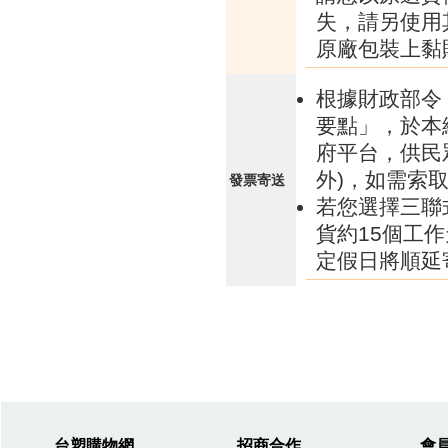
失，請另使用
原廠包裝上黏
根據財政部令 
要點」，於本
府平台，供民
外)，如需索
發票寄送
若您選擇三聯
貨約15個工
定假日將順延
台塑購物網
招商合作
會