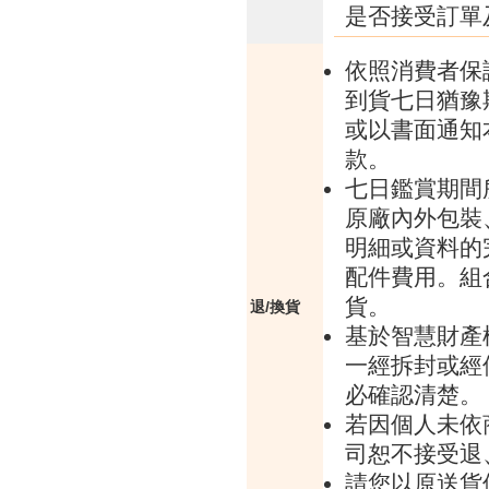
是否接受訂單
依照消費者保
到貨七日猶豫
或以書面通知
款。
七日鑑賞期間
原廠內外包裝
明細或資料的
配件費用。組
貨。
退/換貨
基於智慧財產
一經拆封或經
必確認清楚。
若因個人未依
司恕不接受退
請您以原送貨