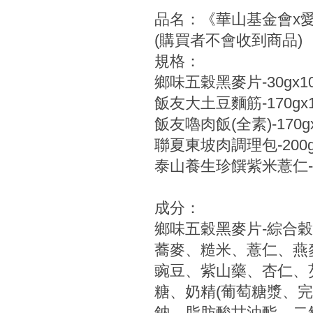
品名：《華山基金會x
(購買者不會收到商品)
規格：
鄉味五穀黑麥片-30gx1
飯友大土豆麵筋-170gx
飯友嚕肉飯(全素)-170g
聯夏東坡肉調理包-200g
泰山養生珍饌紫米薏仁-2
成分：
鄉味五穀黑麥片-綜合
蕎麥、糙米、薏仁、燕
豌豆、紫山藥、杏仁、
糖、奶精(葡萄糖漿、
鈉、脂肪酸甘油酯、二氧