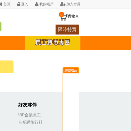
首頁
登入
我的帳戶
加入會員
0
購物車
限時特賣
好友夥伴
VIP企業員工
台塑網旅行社