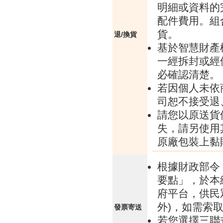
明細或資料的
配件費用。組
貨。
退/換貨
基於智慧財產
一經拆封或經
必確認清楚。
若因個人未依
司恕不接受退
請您以原送貨
失，請另使用
原廠包裝上黏
根據財政部令 
要點」，於本
府平台，供民
外)，如需索
發票寄送
若您選擇三聯