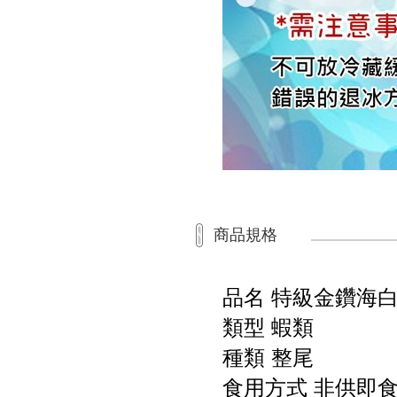
商品規格
品名 特級金鑽海白蝦-6
類型 蝦類
種類 整尾
食用方式 非供即