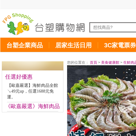
台塑企業商品
居家生活日用
3C家電票券
您的位置在：
首頁
>
美食健康館
>
生鮮肉
任選好優惠
【歐嘉嚴選】海鮮肉品全館
↘49元up，任選1688元免
運。
《歐嘉嚴選》海鮮肉品